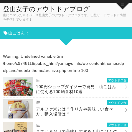
登山女子のアウトドアブログ
山にハマったマイペース登山女子のアウトドアブログです。山登り・アウトドア情報
を発信しています！
山ごはん
Warning
: Undefined variable $i in
/home/c9748116/public_html/yamajyo.info/wp-content/themes/dp-
elplano/mobile-theme/archive.php
on line
100
アウトドア食
100円ショップダイソーで発見！山ごはん
に使える100均食材10選
アウトドア食
アルファ米とは？作り方や美味しい食べ
方、購入場所は？
アウトドア食
見ているだけで美味しすぎる！山ごはんの