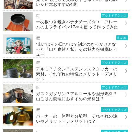
レシピ本おすすめ4選
アウトドアグッズ
☆羽根つき焼きバナナチーズ☆ユニフレー
ムの山フライパン17㎝を使って作ってみた
山の本
“山ごはんの日”とは？制定のきっかけとな
った『山と食欲と私』その魅力を徹底レビ
ュー
アウトドアグッズ
アルミ？チタン？ステンレス？クッカーの
素材、それぞれの特性とメリット・デメリ
ット
アウトドアグッズ
ガス？ガソリン？アルコールや固形燃料？
山ごはん調理におすすめの燃料は？
アウトドアグッズ
バーナーの一体型と分離型、それぞれの違
いやメリット・デメリットは？