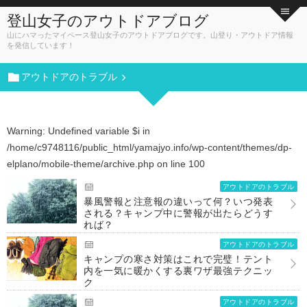
登山女子のアウトドアブログ
山にハマったマイペース登山女子のアウトドアブログです。山登り・アウトドア情報
を発信しています！
アウトドアのトラブル
Warning
: Undefined variable $i in
/home/c9748116/public_html/yamajyo.info/wp-content/themes/dp-
elplano/mobile-theme/archive.php
on line
100
アウトドアのトラブル
暴風警報と注意報の違いって何？いつ発表
される？キャンプ中に警報が出たらどうす
れば？
アウトドアのトラブル
キャンプの寒さ対策はこれで完璧！テント
内を一気に暖かくする裏ワザ最強テクニッ
ク
アウトドアのトラブル