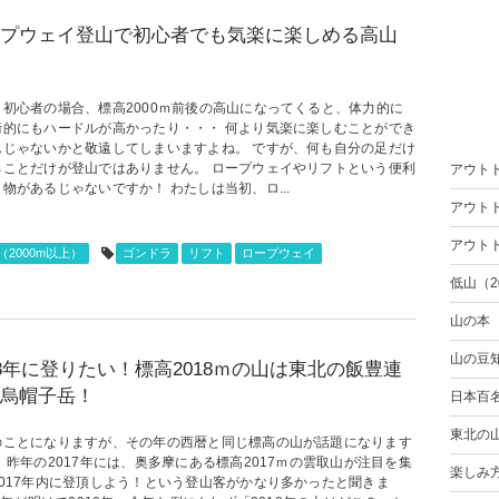
プウェイ登山で初心者でも気楽に楽しめる高山
選
り初心者の場合、標高2000ｍ前後の高山になってくると、体力的に
術的にもハードルが高かったり・・・ 何より気楽に楽しむことができ
んじゃないかと敬遠してしまいますよね。 ですが、何も自分の足だけ
ることだけが登山ではありません。 ロープウェイやリフトという便利
アウト
物があるじゃないですか！ わたしは当初、ロ...
アウト
アウト
（2000m以上）
ゴンドラ
リフト
ロープウェイ
低山（2
山の本
山の豆
18年に登りたい！標高2018ｍの山は東北の飯豊連
烏帽子岳！
日本百
東北の
のことになりますが、その年の西暦と同じ標高の山が話題になります
 昨年の2017年には、奥多摩にある標高2017ｍの雲取山が注目を集
楽しみ
2017年内に登頂しよう！という登山客がかなり多かったと聞きま