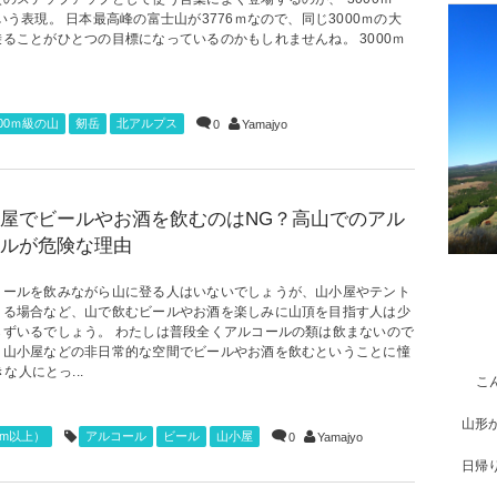
いう表現。 日本最高峰の富士山が3776ｍなので、同じ3000ｍの大
乗ることがひとつの目標になっているのかもしれませんね。 3000ｍ
000ｍ級の山
剱岳
北アルプス
0
Yamajyo
屋でビールやお酒を飲むのはNG？高山でのアル
ルが危険な理由
コールを飲みながら山に登る人はいないでしょうが、山小屋やテント
まる場合など、山で飲むビールやお酒を楽しみに山頂を目指す人は少
らずいるでしょう。 わたしは普段全くアルコールの類は飲まないので
、山小屋などの非日常的な空間でビールやお酒を飲むということに憧
人にとっ...
こ
山形
0m以上）
アルコール
ビール
山小屋
0
Yamajyo
日帰