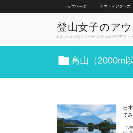
トップページ
アウトドアグッズ
登山女子のアウ
山にハマったマイペース登山女子のアウト
高山（2000m
日本
てみ
「“3
が、