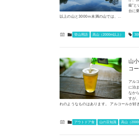
級”と
台に
以上の山と3000ｍ未満の山では、...
登山用語
高山（2000m以上）
3
山小
コー
アル
に泊
なか
すが
れのようなものはあります。 アルコールが好きな
アウトドア食
山の豆知識
高山（200