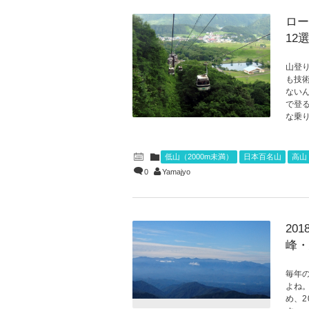
ロー
12
山登
も技
ない
で登
な乗り
低山（2000m未満）
日本百名山
高山
0
Yamajyo
20
峰・
毎年
よね。
め、