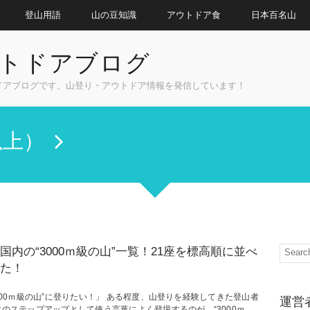
登山用語
山の豆知識
アウトドア食
日本百名山
トドアブログ
ドアブログです。山登り・アウトドア情報を発信しています！
以上）
国内の“3000ｍ級の山”一覧！21座を標高順に並べ
た！
000ｍ級の山”に登りたい！」 ある程度、山登りを経験してきた登山者
運営
次のステップアップとして使う言葉によく登場するのが、“3000ｍ