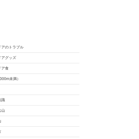
ドアのトラブル
ドアグッズ
ドア食
000m未満）
知識
名山
山
方