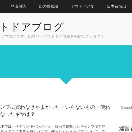
登山用語
山の豆知識
アウトドア食
日本百名山
トドアブログ
ドアブログです。山登り・アウトドア情報を発信しています！
ンプに買わなきゃよかった・いらないもの・使わ
なったギヤは？
記事では、ベテランキャンパーが、買って後悔したキャンプギアや、
運営
に使ってみて不要と感じたギア、使わなくなったギアについて、赤