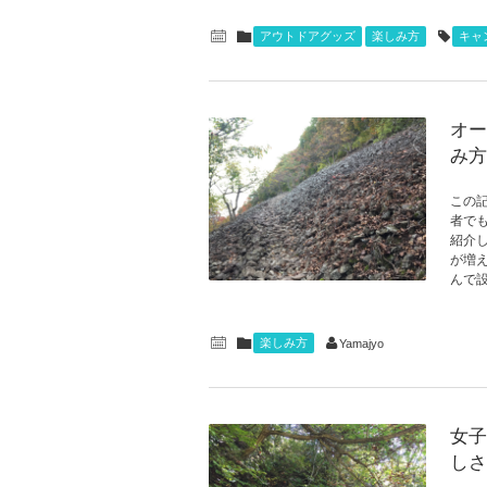
アウトドアグッズ
楽しみ方
キャ
オー
み方
この
者で
紹介
が増
んで
楽しみ方
Yamajyo
女子
しさ