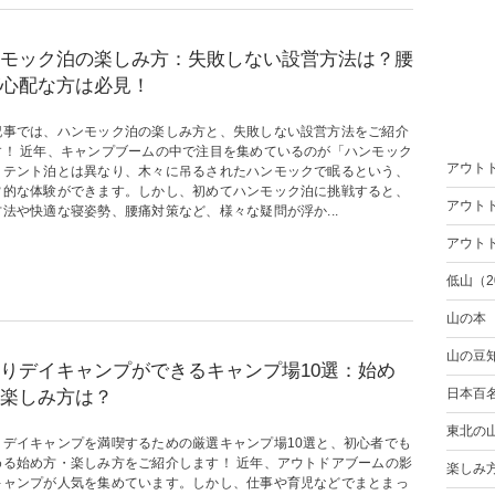
モック泊の楽しみ方：失敗しない設営方法は？腰
心配な方は必見！
記事では、ハンモック泊の楽しみ方と、失敗しない設営方法をご紹介
す！ 近年、キャンプブームの中で注目を集めているのが「ハンモック
アウト
。テント泊とは異なり、木々に吊るされたハンモックで眠るという、
常的な体験ができます。しかし、初めてハンモック泊に挑戦すると、
アウト
方法や快適な寝姿勢、腰痛対策など、様々な疑問が浮か...
アウト
低山（2
山の本
山の豆
りデイキャンプができるキャンプ場10選：始め
日本百
楽しみ方は？
東北の
りデイキャンプを満喫するための厳選キャンプ場10選と、初心者でも
める始め方・楽しみ方をご紹介します！ 近年、アウトドアブームの影
楽しみ
キャンプが人気を集めています。しかし、仕事や育児などでまとまっ