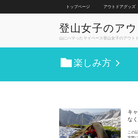
トップページ
アウトドアグッズ
登山女子のアウ
山にハマったマイペース登山女子のアウト
楽しみ方
キャ
なく
この
実際