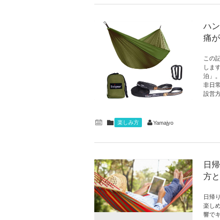
ハン
痛が
この
しま
泊」
非日
設営
楽しみ方
Yamajyo
日帰
方と
日帰
楽し
響で