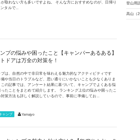
みが取れない方も多いですよね。 そんな方におすすめなのが、日帰り
登山用
タルで...
高山（2
ンプの悩みや困ったこと【キャンパーあるある】
トドアは万全の対策を！
ンプは、自然の中で非日常を味わえる魅力的なアクティビティです
準備や当日のトラブルなど、思い通りにいかないことも少なくありま
。この記事では、アンケート結果に基づいて、キャンプでよくある悩
困ったことをまとめて紹介します。 ランキング上位の悩みや困ったこ
の対策方法も詳しく解説しているので、事前に準備してお...
キャンプ
Yamajyo