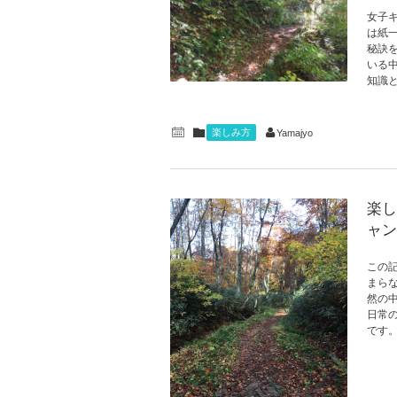
女子
は紙
秘訣
いる
知識
楽しみ方
Yamajyo
楽し
ャン
この
まら
然の
日常
です