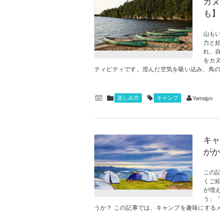
カヌ
も】
山も
力と
れ、
をカ
ティビティです。澄んだ空気を吸い込み、鳥のさ
楽しみ方
キャンプ
Yamajyo
キャ
がか
この
くご
が増
う」
うか？ この記事では、キャンプを趣味にするメリ