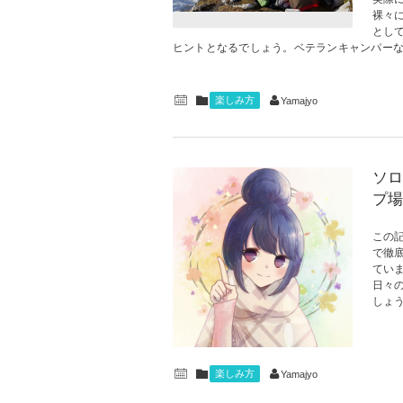
裸々
とし
ヒントとなるでしょう。ベテランキャンパーなら
楽しみ方
Yamajyo
ソロ
プ場
この
で徹
てい
日々
しょう
楽しみ方
Yamajyo