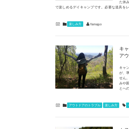
た休
で楽しめるデイキャンプです。必要な道具をレン
楽しみ方
Yamajyo
キャ
アウ
キャ
が、
せん
みや
とへ
アウトドアのトラブル
楽しみ方