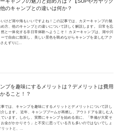
ーキャンプの魅力と始め方は？【SUPやカヤック
他のキャンプとの違いは何か？
いいけど湖や海もいいですよね！この記事では、カヌーキャンプの魅
始め方、他のキャンプとの違いについて詳しく解説します。 日常を忘
自然と一体化する非日常体験へようこそ！ カヌーキャンプは、湖や川
ヌーで自由に散策し、美しい景色を眺めながらキャンプを楽しむアク
えずりに...
ンプを趣味にするメリットは？デメリットは費用
かること！？
記事では、キャンプを趣味にするメリットとデメリットについて詳し
紹介します。 近年、キャンプブームが再燃し、アウトドアを楽しむ人
えています。しかし、実際にキャンプを始める前に、「準備が大変そ
「お金がかかりそう」と不安に思っている方も多いのではないでしょ
ットと、...