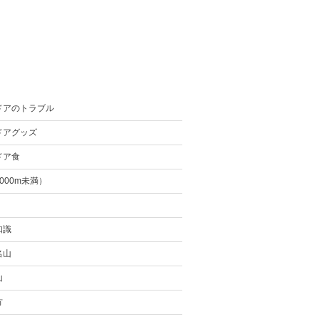
ドアのトラブル
ドアグッズ
ドア食
000m未満）
知識
名山
山
方