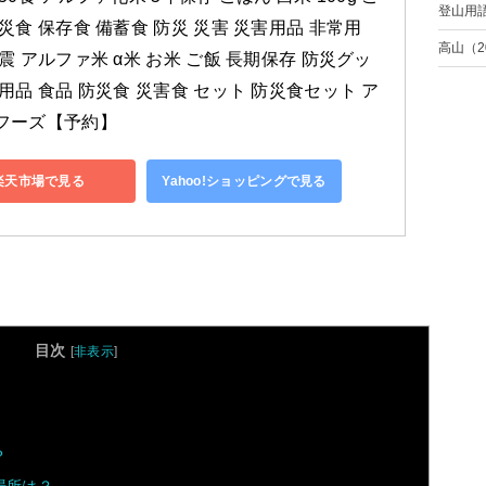
登山用
災食 保存食 備蓄食 防災 災害 災害用品 非常用 
高山（2
震 アルファ米 α米 お米 ご飯 長期保存 防災グッ
用品 食品 防災食 災害食 セット 防災食セット ア
フーズ【予約】
楽天市場で見る
Yahoo!ショッピングで見る
目次
[
非表示
]
？