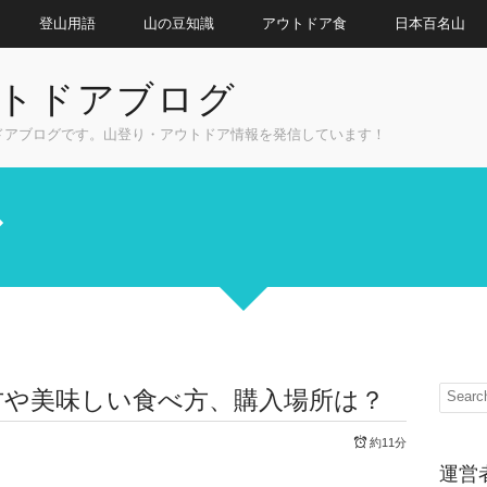
登山用語
山の豆知識
アウトドア食
日本百名山
トドアブログ
ドアブログです。山登り・アウトドア情報を発信しています！
方や美味しい食べ方、購入場所は？
約11分
運営