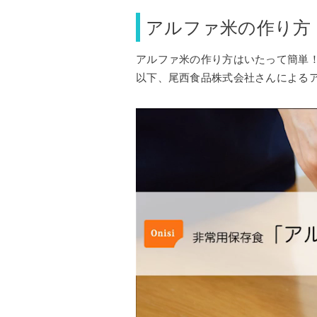
アルファ米の作り方
アルファ米の作り方はいたって簡単
以下、尾西食品株式会社さんによる
動
画
プ
レ
ー
ヤ
ー