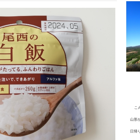
こ
山形
日帰