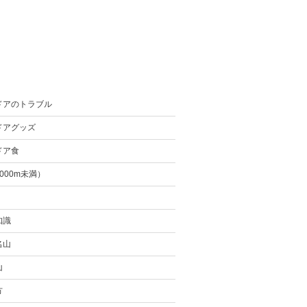
ドアのトラブル
ドアグッズ
ドア食
000m未満）
知識
名山
山
方