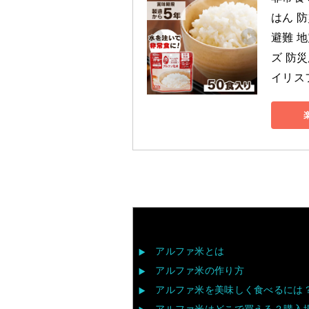
はん 防
避難 地
ズ 防災
イリス
アルファ米とは
アルファ米の作り方
アルファ米を美味しく食べるには