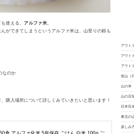
ても使える、
アルファ米
。
はんができてしまうというアルファ米は、山登りの頼も
アウト
アウト
アウト
のなのか
低山（2
山の本
山の豆
方、購入場所について詳しくみていきたいと思います！
日本百
東北の
楽しみ
50食 アルファ化米 5年保存 ごはん 白米 100g ご