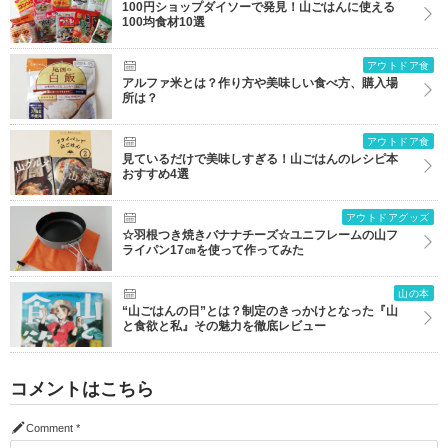
100円ショップダイソーで発見！山ごはんに使える
100均食材10選
アウトドア食
アルファ米とは？作り方や美味しい食べ方、購入場
所は？
アウトドア食
見ているだけで美味しすぎる！山ごはんのレシピ本
おすすめ4選
アウトドアグッズ
☆羽根つき焼きバナナチーズ☆ユニフレームの山フ
ライパン17㎝を使って作ってみた
山の本
“山ごはんの日”とは？制定のきっかけとなった『山
と食欲と私』その魅力を徹底レビュー
コメントはこちら
Comment
*