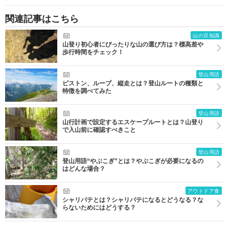
関連記事はこちら
山の豆知識
山登り初心者にぴったりな山の選び方は？標高差や
歩行時間をチェック！
登山用語
ピストン、ループ、縦走とは？登山ルートの種類と
特徴を調べてみた
登山用語
山行計画で設定するエスケープルートとは？山登り
で入山前に確認すべきこと
登山用語
登山用語“やぶこぎ”とは？やぶこぎが必要になるの
はどんな場合？
アウトドア食
シャリバテとは？シャリバテになるとどうなる？な
らないためにはどうする？