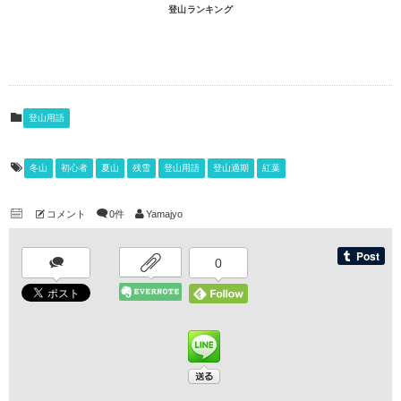
登山ランキング
登山用語
冬山
初心者
夏山
残雪
登山用語
登山適期
紅葉
コメント
0件
Yamajyo
0