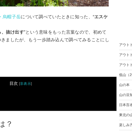
・烏帽子岳
について調べていたときに知った、“
エスケ
る、抜け出す
”という意味をもった言葉なので、初めて
つきましたが、もう一歩踏み込んで調べてみることにし
アウト
アウト
アウト
低山（2
目次
[
非表示
]
山の本
山の豆
日本百
東北の
は？
楽しみ