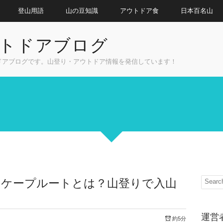
登山用語
山の豆知識
アウトドア食
日本百名山
トドアブログ
ドアブログです。山登り・アウトドア情報を発信しています！
スケープルートとは？山登りで入山
運営
約5分