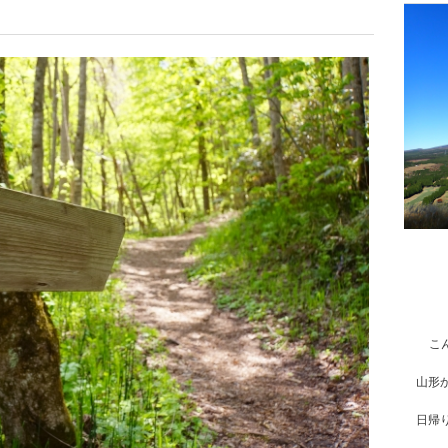
こ
山形
日帰