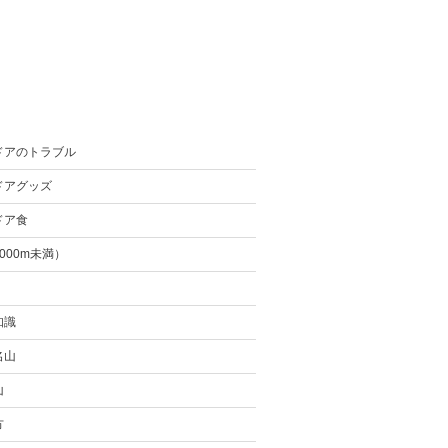
ドアのトラブル
ドアグッズ
ドア食
000m未満）
知識
名山
山
方