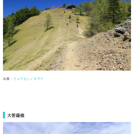
出典：
リョウセンノキヲク
大菩薩嶺