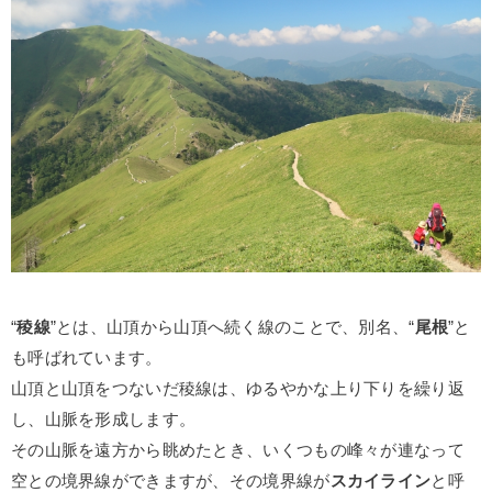
“
稜線
”とは、山頂から山頂へ続く線のことで、別名、“
尾根
”と
も呼ばれています。
山頂と山頂をつないだ稜線は、ゆるやかな上り下りを繰り返
し、山脈を形成します。
その山脈を遠方から眺めたとき、いくつもの峰々が連なって
空との境界線ができますが、その境界線が
スカイライン
と呼