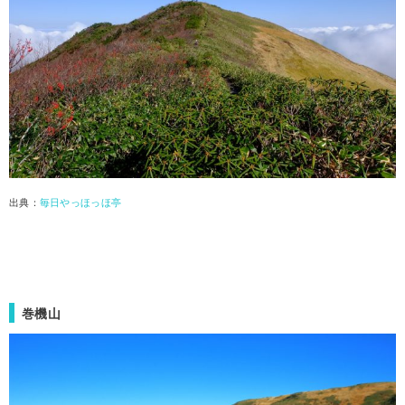
出典：
毎日やっほっほ亭
巻機山