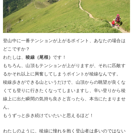
登山中に一番テンションが上がるポイント、あなたの場合は
どこですか？
わたしは、
稜線（尾根）
です！
もちろん、山頂もテンションが上がりますが、それに匹敵す
るかそれ以上に興奮してしまうポイントが稜線なんです。
稜線歩きができる山というだけで、山頂からの眺望が良くな
くても登りに行きたくなってしまいますし、辛い登りから稜
線上に出た瞬間の気持ち良さと言ったら、本当にたまりませ
ん。
もうずっと歩き続けていたいと思えるほど！
わたしのように、稜線に憧れを抱く登山者は多いのではない