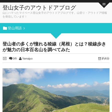
登山女子のアウトドアブログ
山にハマったマイペース登山女子のアウトドアブログです。山登り・アウトドア情報
を発信しています！
登山用語
登山者の多くが憧れる稜線（尾根）とは？稜線歩き
が魅力の日本百名山を調べてみた
約4分
0件
Yamajyo