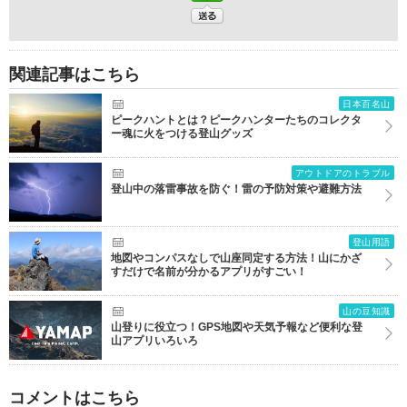
関連記事はこちら
日本百名山
ピークハントとは？ピークハンターたちのコレクタ
ー魂に火をつける登山グッズ
アウトドアのトラブル
登山中の落雷事故を防ぐ！雷の予防対策や避難方法
登山用語
地図やコンパスなしで山座同定する方法！山にかざ
すだけで名前が分かるアプリがすごい！
山の豆知識
山登りに役立つ！GPS地図や天気予報など便利な登
山アプリいろいろ
コメントはこちら