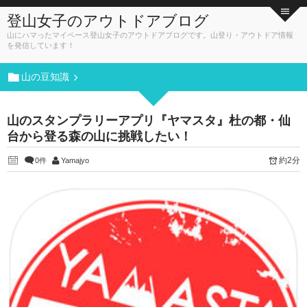
登山女子のアウトドアブログ
山にハマったマイペース登山女子のアウトドアブログです。山登り・アウトドア情報
を発信しています！
山の豆知識
山のスタンプラリーアプリ『ヤマスタ』杜の都・仙
台から登る森の山に挑戦したい！
約2分
0件
Yamajyo