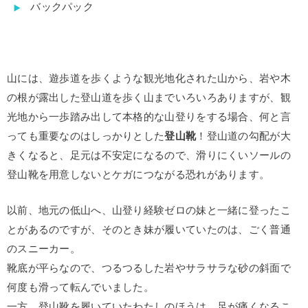
バックパック
山には、遊歩道を歩くような観光地化された山から、岩や木
の根が露出した登山道を歩く山までいろいろありますが、観
光地から一歩踏み出して本格的な山登りをする場合、何と言
っても重要なのはしっかりとした
登山靴
！登山道の勾配が大
きくなると、足元は不安定になるので、滑りにくいソールの
登山靴を用意しないとケガにつながる恐れがあります。
以前、地元の低山へ、山登り経験ゼロの妹と一緒に登ったこ
とがあるのですが、そのとき妹が履いていたのは、ごく普通
のスニーカー。
靴底が平らなので、つるつるした岩やサラサラな砂の斜面で
何度も滑って転んでいました。
一方、登山靴を履いていたわたしのほうは、足が痛くなるこ