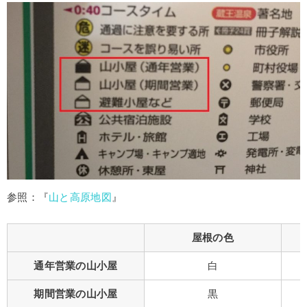
参照：『
山と高原地図
』
屋根の色
通年営業の山小屋
白
期間営業の山小屋
黒