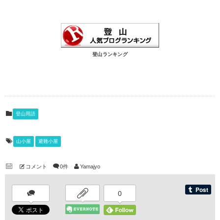
登山ランキング
登山用語
山小屋
避難小屋
コメント
0件
Yamajyo
0