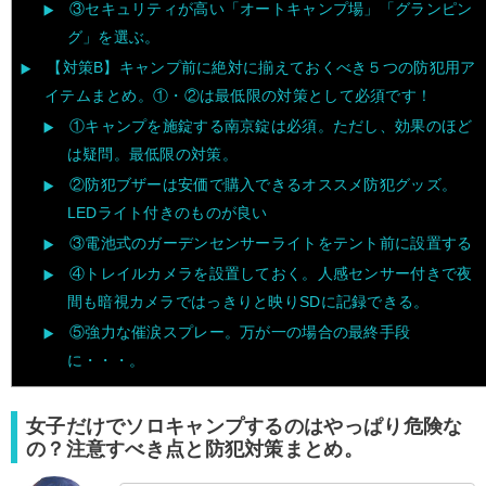
③セキュリティが高い「オートキャンプ場」「グランピン
グ」を選ぶ。
【対策B】キャンプ前に絶対に揃えておくべき５つの防犯用ア
イテムまとめ。①・②は最低限の対策として必須です！
①キャンプを施錠する南京錠は必須。ただし、効果のほど
は疑問。最低限の対策。
②防犯ブザーは安価で購入できるオススメ防犯グッズ。
LEDライト付きのものが良い
③電池式のガーデンセンサーライトをテント前に設置する
④トレイルカメラを設置しておく。人感センサー付きで夜
間も暗視カメラではっきりと映りSDに記録できる。
⑤強力な催涙スプレー。万が一の場合の最終手段
に・・・。
女子だけでソロキャンプするのはやっぱり危険な
の？注意すべき点と防犯対策まとめ。