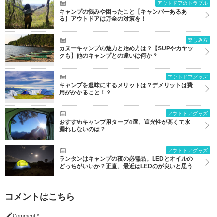
アウトドアのトラブル
キャンプの悩みや困ったこと【キャンパーあるあ
る】アウトドアは万全の対策を！
楽しみ方
カヌーキャンプの魅力と始め方は？【SUPやカヤッ
クも】他のキャンプとの違いは何か？
アウトドアグッズ
キャンプを趣味にするメリットは？デメリットは費
用がかかること！？
アウトドアグッズ
おすすめキャンプ用タープ4選。遮光性が高くて水
漏れしないのは？
アウトドアグッズ
ランタンはキャンプの夜の必需品。LEDとオイルの
どっちがいいか？正直、最近はLEDのが良いと思う
コメントはこちら
Comment
*