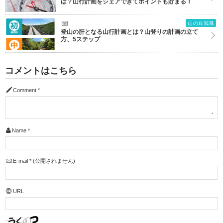
は？山行計画をシェアできてポイントも貯まる！
山の豆知識
登山の肝となる山行計画とは？山登りの計画の立て
方、5ステップ
コメントはこちら
Comment
*
Name
*
E-mail
*
(公開されません)
URL