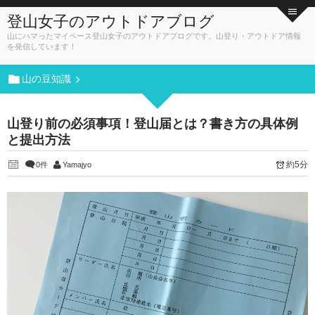
登山女子のアウトドアブログ
山にハマったマイペース登山女子のアウトドアブログです。山登り・アウトドア情報
を発信しています！
山の豆知識
山登り前の必須事項！登山届とは？書き方の具体例
と提出方法
約5分
0件
Yamajyo