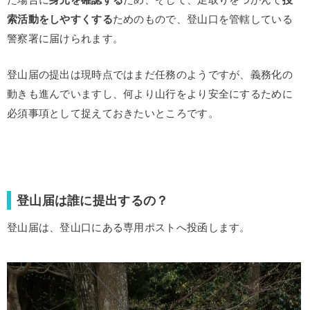
た場合に
身元を確認する
ため、そして、足取りをつかんで
捜
索活動をしやすくする
ためのもので、登山口を管轄している
警察署に届けられます。
登山届の提出は現時点ではまだ任務のようですが、義務化の
動きも進んでいますし、何より山行をより安全にするために
必須事項として捉えておきたいところです。
登山届は誰に提出するの？
登山届は、登山口にある専用ポストへ投函します。