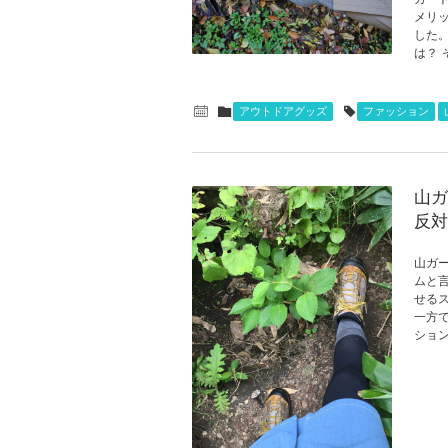
メリ
した
は？ 
アウトドアグッズ
ファッション
山ガ
反対
山ガ
ムと
せる
一方
ション