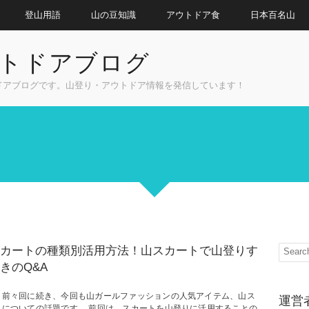
登山用語
山の豆知識
アウトドア食
日本百名山
トドアブログ
ドアブログです。山登り・アウトドア情報を発信しています！
カートの種類別活用方法！山スカートで山登りす
きのQ&A
、前々回に続き、今回も山ガールファッションの人気アイテム、山ス
運営
トについての話題です。 前回は、スカートを山登りに活用することの