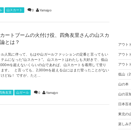
ル
山スカート
0
Yamajyo
カートブームの火付け役、四角友里さんの山スカ
論とは？
アウト
ール人気に伴って、もはや山ガールファッションの定番と言ってもい
アウト
イテムになった“山スカート”。 山スカートはわたしも大好きで、低山
アウト
2,000mを超えないくらいの山であれば、山スカートを着用して登り
ます。 と言っても、2,000mを超える山にはまだ登ったことがない
低山（2
けどね！ ですが、たと...
山の本
四角友里
山ガール
0
Yamajyo
山の豆
日本百
東北の
楽しみ