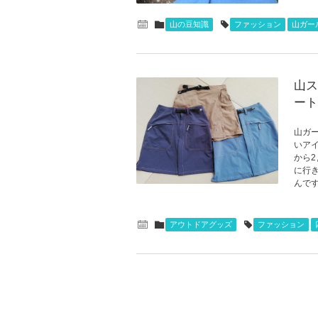
山の豆知識
ファッション
山ガー
山ス
ート
山ガ
いア
から
に行き
んです
アウトドアグッズ
ファッション