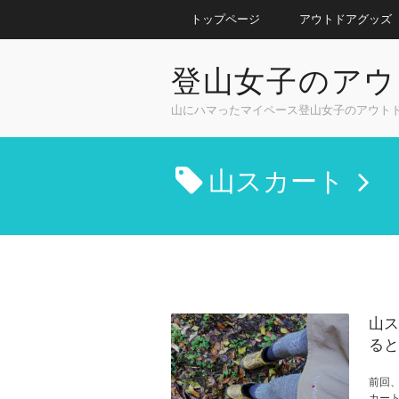
トップページ
アウトドアグッズ
登山女子のアウ
山にハマったマイペース登山女子のアウト
山スカート
山ス
ると
前回
カー