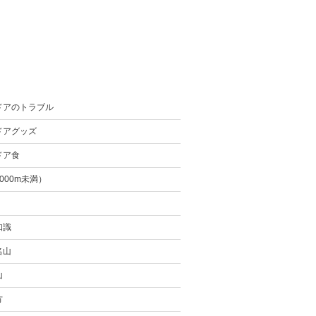
ドアのトラブル
ドアグッズ
ドア食
000m未満）
知識
名山
山
方