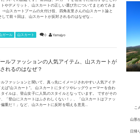
ットやデメリット、山スカートの正しい選び方についてまとめてみま
。 ⇒山スカートブームの火付け役、四角友里さんの山スカート論と
そして前々回は、山スカートが反対されるのはなぜな...
山ガール
山スカート
0
Yamajyo
ールファッションの人気アイテム、山スカートが
されるのはなぜ？
ールファッションと聞いて、真っ先にイメージされやすい人気アイテ
言えば“山スカート”。 山スカートにタイツやレッグウォーマーを合わ
スタイルは、登山女子に人気のスタイルとなっています。 ですがその
で、「登山にスカートはふさわしくない！」、「山スカートはファッ
偏重だ！」など、山スカートに反対を唱える意見...
こ
山形
日帰