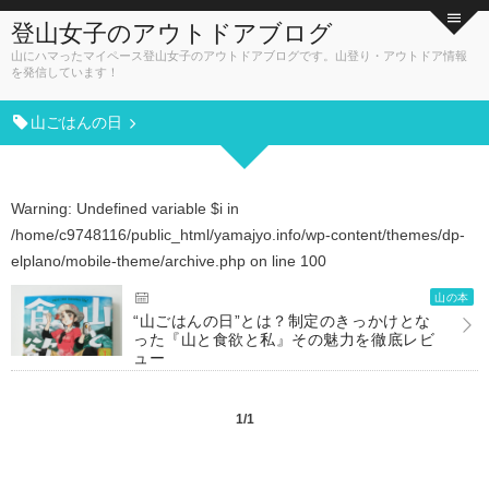
登山女子のアウトドアブログ
山にハマったマイペース登山女子のアウトドアブログです。山登り・アウトドア情報
を発信しています！
山ごはんの日
Warning
: Undefined variable $i in
/home/c9748116/public_html/yamajyo.info/wp-content/themes/dp-
elplano/mobile-theme/archive.php
on line
100
山の本
“山ごはんの日”とは？制定のきっかけとな
った『山と食欲と私』その魅力を徹底レビ
ュー
1/1