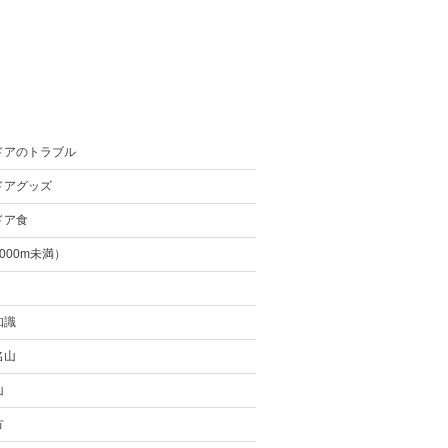
ドアのトラブル
ドアグッズ
ドア食
000m未満）
知識
名山
山
方