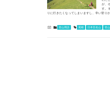
が、
す。
りに行きたくなってしまいますし、辛い登りから
登山用語
尾根
日本百名山
登山