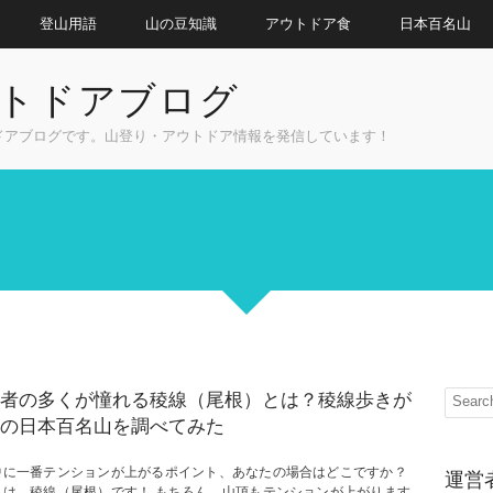
登山用語
山の豆知識
アウトドア食
日本百名山
トドアブログ
ドアブログです。山登り・アウトドア情報を発信しています！
者の多くが憧れる稜線（尾根）とは？稜線歩きが
の日本百名山を調べてみた
中に一番テンションが上がるポイント、あなたの場合はどこですか？
運営
しは、稜線（尾根）です！ もちろん、山頂もテンションが上がります