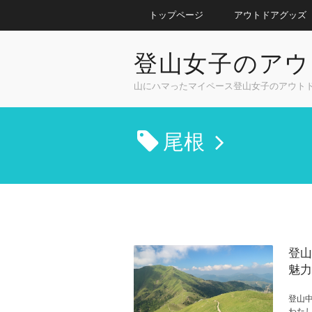
トップページ
アウトドアグッズ
登山女子のアウ
山にハマったマイペース登山女子のアウト
尾根
登山
魅力
登山
わた