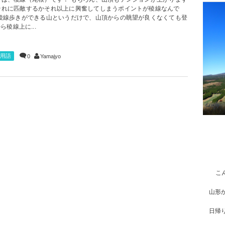
それに匹敵するかそれ以上に興奮してしまうポイントが稜線なんで
 稜線歩きができる山というだけで、山頂からの眺望が良くなくても登
稜線上に...
用語
0
Yamajyo
こ
山形
日帰