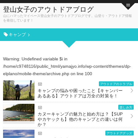
登山女子のアウトドアブログ
山にハマったマイペース登山女子のアウトドアブログです。山登り・アウトドア情報
を発信しています！
キャンプ
Warning
: Undefined variable $i in
/home/c9748116/public_html/yamajyo.info/wp-content/themes/dp-
elplano/mobile-theme/archive.php
on line
100
アウトドアのトラブル
キャンプの悩みや困ったこと【キャンパー
あるある】アウトドアは万全の対策を！
楽しみ方
カヌーキャンプの魅力と始め方は？【SUP
やカヤックも】他のキャンプとの違いは何
か？
アウトドアグッズ